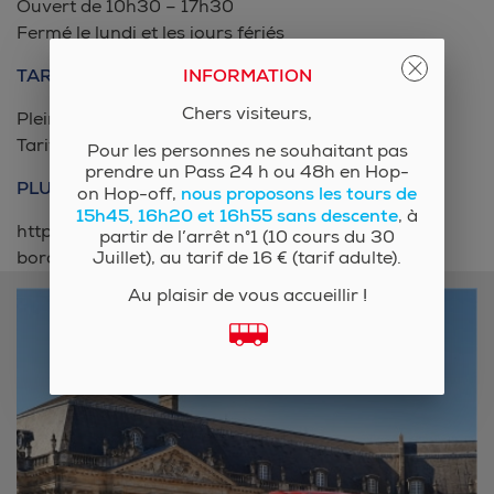
Ouvert de 10h30 – 17h30
Fermé le lundi et les jours fériés
INFORMATION
TARIFS
Chers visiteurs,
Plein tarif : 8 €
Tarif réduit : 4,5 €
Pour les personnes ne souhaitant pas
prendre un Pass 24 h ou 48h en Hop-
PLUS D’INFORMATIONS
nous proposons les tours de
on Hop-off,
15h45, 16h20 et 16h55 sans descente
, à
https://www.museum-
partir de l’arrêt n°1 (10 cours du 30
Juillet), au tarif de 16 € (tarif adulte).
bordeaux.fr/accueil/expositions/Littoral-aquitain
Au plaisir de vous accueillir !